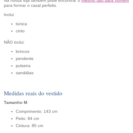
Na nossa loja também pode encontrar o
mesmo fato para homem
para formar o casal perfeito.
Inclui:
túnica
cinto
NÃO inclui:
brincos
pendente
pulseira
sandálias
Medidas reais do vestido
Tamanho M
Comprimento: 143 cm
Peito: 84 cm
Cintura: 85 cm