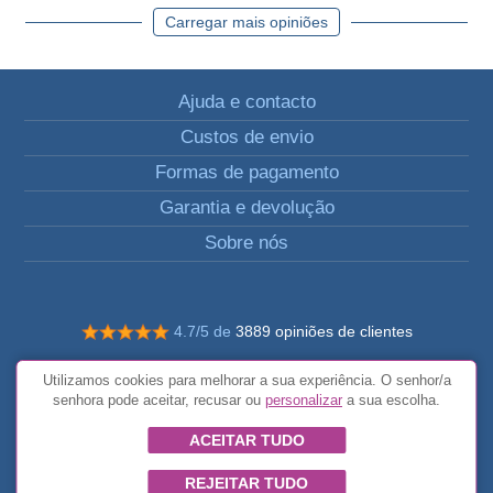
Carregar mais opiniões
Ajuda e contacto
Custos de envio
Formas de pagamento
Garantia e devolução
Sobre nós
4.7/5 de
3889 opiniões de clientes
© Todos os direitos reservados FunToCome
Utilizamos cookies para melhorar a sua experiência. O senhor/a
Termos e condições gerais
senhora pode aceitar, recusar ou
personalizar
a sua escolha.
ACEITAR TUDO
REJEITAR TUDO