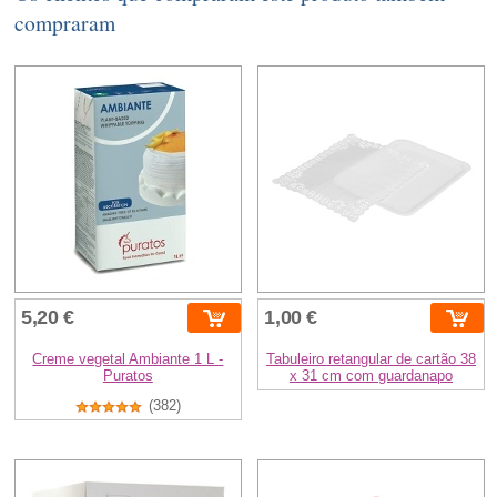
compraram
5,20 €
1,00 €
Creme vegetal Ambiante 1 L -
Tabuleiro retangular de cartão 38
Puratos
x 31 cm com guardanapo
(382)