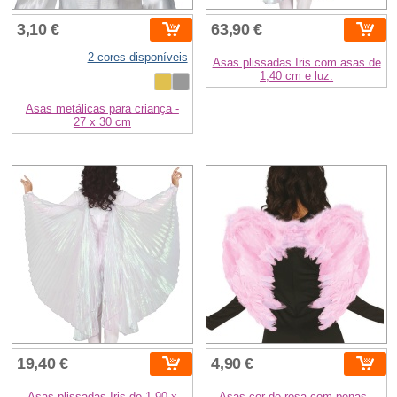
3,10 €
63,90 €
2 cores disponíveis
Asas plissadas Iris com asas de
1,40 cm e luz.
Asas metálicas para criança -
27 x 30 cm
19,40 €
4,90 €
Asas plissadas Iris de 1,90 x
Asas cor-de-rosa com penas -