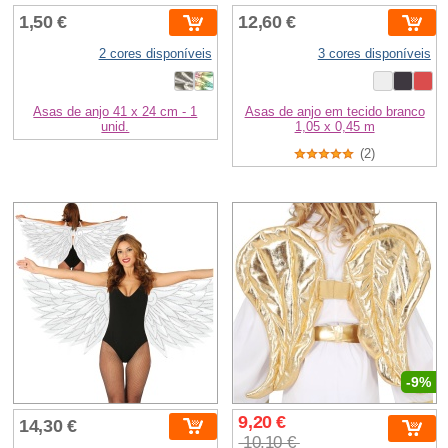
1,50 €
12,60 €
2 cores disponíveis
3 cores disponíveis
Asas de anjo 41 x 24 cm - 1
Asas de anjo em tecido branco
unid.
1,05 x 0,45 m
(2)
-9%
9,20 €
14,30 €
10,10 €