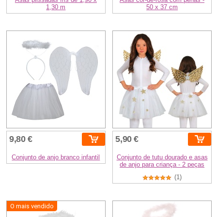
1,30 m
50 x 37 cm
9,80 €
5,90 €
Conjunto de anjo branco infantil
Conjunto de tutu dourado e asas
de anjo para criança - 2 peças
(1)
O mais vendido