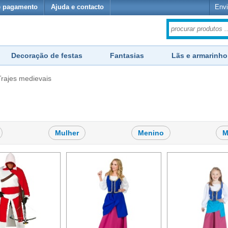
e pagamento
Ajuda e contacto
Envi
Decoração de festas
Fantasias
Lãs e armarinho
Trajes medievais
Mulher
Menino
M