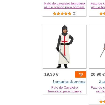
Fato de cavaleiro templário
Fato de c
azul e branco para homem.
azul e br
(1)
19,30 €
20,90 €
5 tamanhos disponíveis
2 t
Fato de Cavaleiro
Fato de c
Templário para criança
verde 