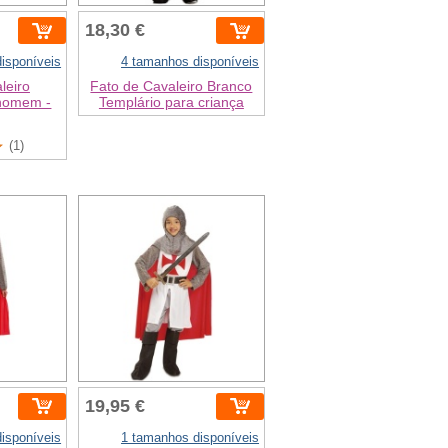
18,30 €
isponíveis
4 tamanhos disponíveis
leiro
Fato de Cavaleiro Branco
 homem -
Templário para criança
(1)
19,95 €
isponíveis
1 tamanhos disponíveis