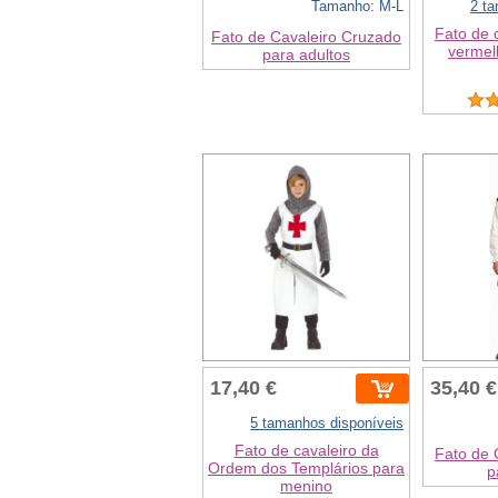
Tamanho: M-L
2 t
Fato de 
Fato de Cavaleiro Cruzado
vermel
para adultos
17,40 €
35,40 €
5 tamanhos disponíveis
Fato de cavaleiro da
Fato de 
Ordem dos Templários para
p
menino