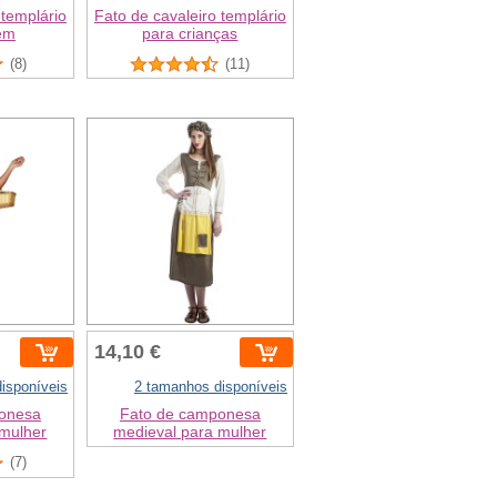
 templário
Fato de cavaleiro templário
em
para crianças
(8)
(11)
14,10 €
isponíveis
2 tamanhos disponíveis
onesa
Fato de camponesa
 mulher
medieval para mulher
(7)