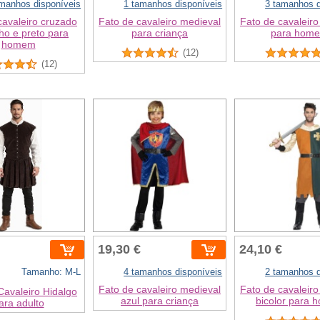
amanhos disponíveis
1 tamanhos disponíveis
3 tamanhos d
cavaleiro cruzado
Fato de cavaleiro medieval
Fato de cavaleiro
ho e preto para
para criança
para hom
homem
(12)
(12)
19,30 €
24,10 €
Tamanho: M-L
4 tamanhos disponíveis
2 tamanhos d
Fato de cavaleiro medieval
Fato de cavaleiro
Cavaleiro Hidalgo
azul para criança
bicolor para
ara adulto