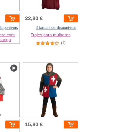
22,80 €
isponíveis
3 tamanhos disponíveis
era com
Trajes para mulheres
pariga
(1)
15,80 €