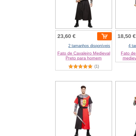
23,60 €
18,50 €
2 tamanhos disponíveis
4 t
Fato de Cavaleiro Medieval
Fato de
Preto para homem
mediev
(1)