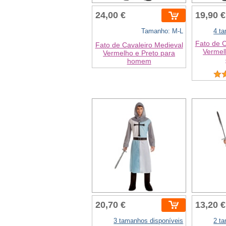
24,00 €
19,90 €
Tamanho: M-L
4 t
Fato de C
Fato de Cavaleiro Medieval
Vermel
Vermelho e Preto para
homem
20,70 €
13,20 €
3 tamanhos disponíveis
2 t