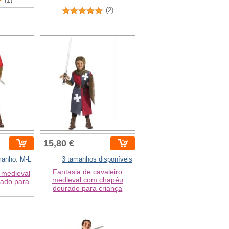
(1)
(2)
15,80 €
anho: M-L
3 tamanhos disponíveis
Fantasia de cavaleiro
 medieval
medieval com chapéu
rado para
dourado para criança