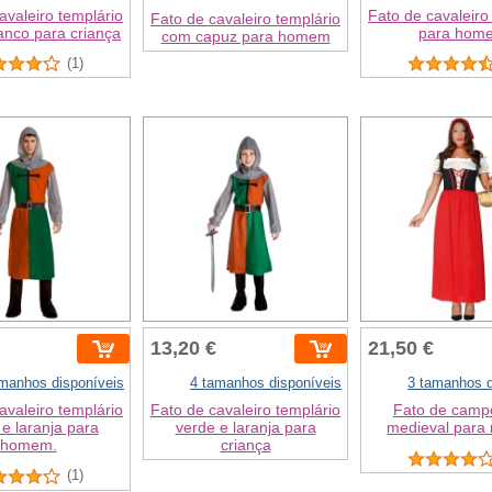
avaleiro templário
Fato de cavaleiro
Fato de cavaleiro templário
anco para criança
para hom
com capuz para homem
(1)
13,20 €
21,50 €
amanhos disponíveis
4 tamanhos disponíveis
3 tamanhos d
avaleiro templário
Fato de cavaleiro templário
Fato de camp
e laranja para
verde e laranja para
medieval para
homem.
criança
(1)