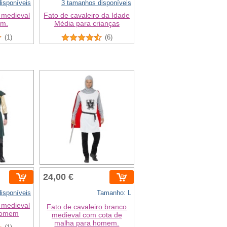
isponíveis
3 tamanhos disponíveis
 medieval
Fato de cavaleiro da Idade
em.
Média para crianças
(1)
(6)
24,00 €
isponíveis
Tamanho: L
 medieval
Fato de cavaleiro branco
 homem
medieval com cota de
malha para homem.