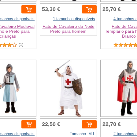
53,30 €
25,70 €
amanhos disponíveis
1 tamanhos disponíveis
4 tamanhos d
avaleiro Medieval
Fato de Cavaleiro da Noite
Fato de Cava
ho e Preto para
Preto para homem
Templário para
crianças
Branco
(1)
22,50 €
22,70 €
amanhos disponíveis
Tamanho: M-L
2 tamanhos d