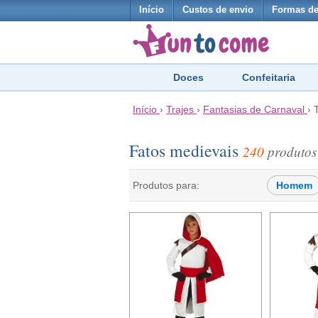
Início
Custos de envio
Formas d
Doces
Confeitaria
Início
›
Trajes
›
Fantasias de Carnaval
›
Fatos medievais
240
produtos
Produtos para:
Homem