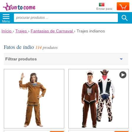
Enviar para:
Menu
Início
›
Trajes
›
Fantasias de Carnaval
›
Trajes indianos
Fatos de índio
114
produtos
Filtrar produtos