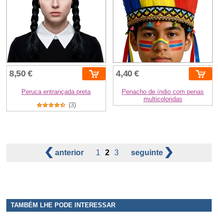
8,50 €
4,40 €
Peruca entrançada preta
Penacho de índio com penas
multicoloridas
(3)
anterior
1
2
3
seguinte
TAMBÉM LHE PODE INTERESSAR