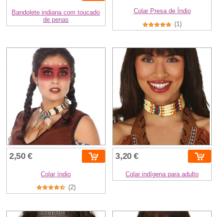
Colar Presa de Índio
Bandolete indiana com toucado
de penas
(1)
2,50 €
3,20 €
Colar índio
Colar indígena para adulto
(2)