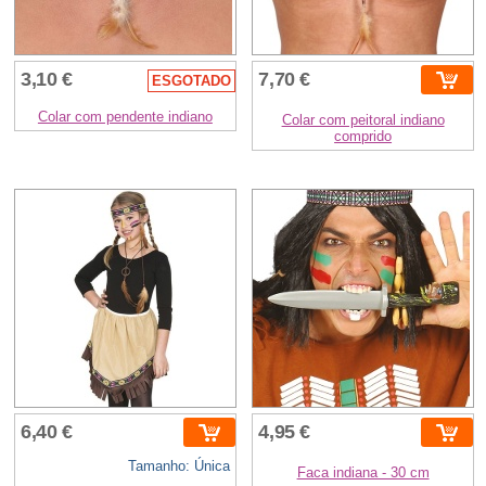
3,10 €
7,70 €
ESGOTADO
Colar com pendente indiano
Colar com peitoral indiano
comprido
6,40 €
4,95 €
Tamanho: Única
Faca indiana - 30 cm