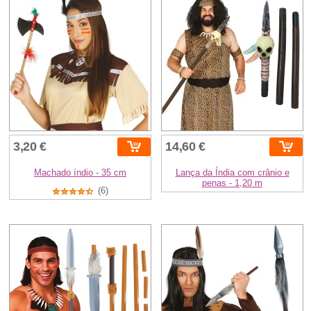
3,20 €
14,60 €
Machado índio - 35 cm
Lança da Índia com crânio e
penas - 1,20 m
(6)