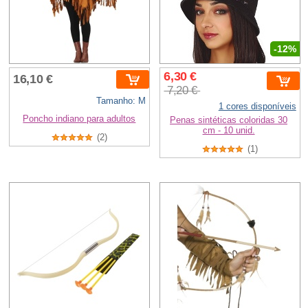
-12%
6,30 €
16,10 €
7,20 €
Tamanho: M
1 cores disponíveis
Poncho indiano para adultos
Penas sintéticas coloridas 30
cm - 10 unid.
(2)
(1)