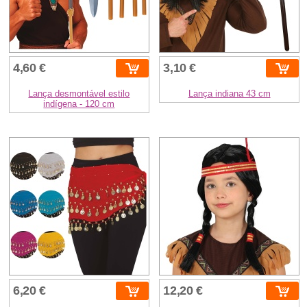
4,60 €
3,10 €
Lança desmontável estilo
Lança indiana 43 cm
indígena - 120 cm
6,20 €
12,20 €