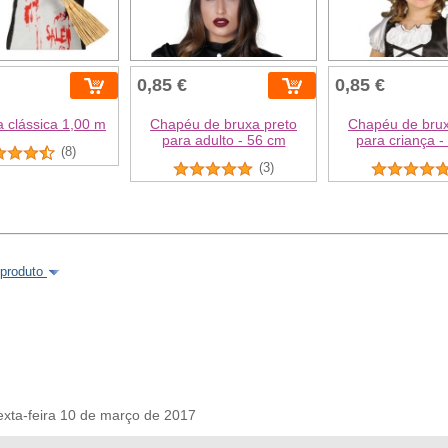
0,85 €
0,85 €
 clássica 1,00 m
Chapéu de bruxa preto
Chapéu de brux
para adulto - 56 cm
para criança -
(8)
(3)
 produto
a-feira 10 de março de 2017