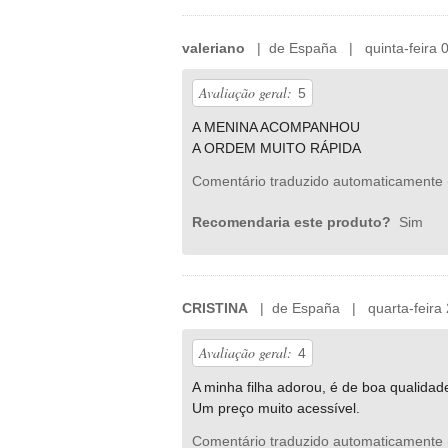
valeriano
| de España | quinta-feira 08
Avaliação geral:
5
A MENINA ACOMPANHOU
A ORDEM MUITO RÁPIDA
Comentário traduzido automaticamente 
Recomendaria este produto?
Sim
CRISTINA
| de España | quarta-feira 
Avaliação geral:
4
A minha filha adorou, é de boa qualidade
Um preço muito acessível.
Comentário traduzido automaticamente 