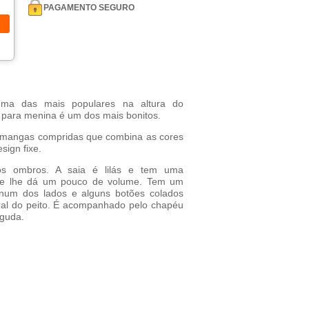
PAGAMENTO SEGURO
uma das mais populares na altura do
 para menina é um dos mais bonitos.
 mangas compridas que combina as cores
sign fixe.
s ombros. A saia é lilás e tem uma
que lhe dá um pouco de volume. Tem um
 num dos lados e alguns botões colados
al do peito. É acompanhado pelo chapéu
aguda.