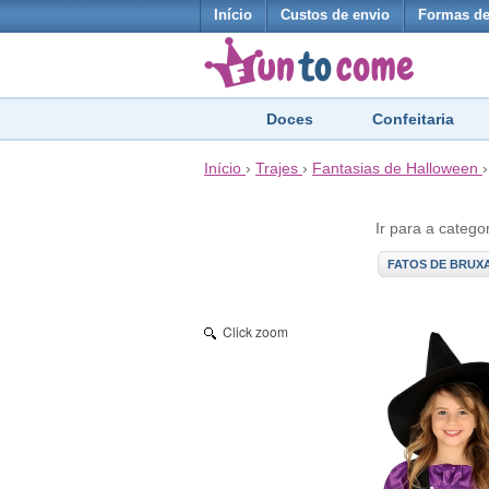
Início
Custos de envio
Formas d
Doces
Confeitaria
Início
›
Trajes
›
Fantasias de Halloween
Ir para a catego
FATOS DE BRUX
Click zoom