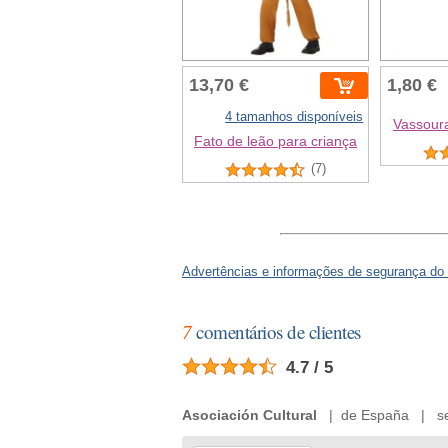
13,70 €
1,80 €
4 tamanhos disponíveis
Vassoura
Fato de leão para criança
(7)
Advertências e informações de segurança do
7
comentários de clientes
4.7 / 5
Asociación Cultural
| de España | sext