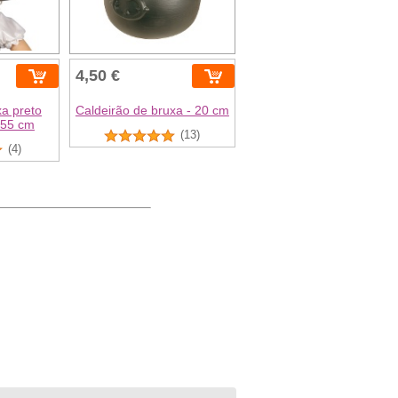
4,50 €
a preto
Caldeirão de bruxa - 20 cm
 55 cm
(13)
(4)