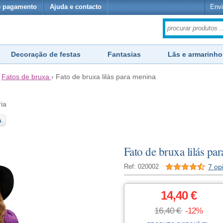
e pagamento
Ajuda e contacto
Envi
Decoração de festas
Fantasias
Lãs e armarinho
›
Fatos de bruxa
›
Fato de bruxa lilás para menina
ria
A
Fato de bruxa lilás pa
7 op
Ref: 020002
14,40 €
16,40 €
-12%