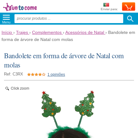
Enviar para:
Menu
Início
›
Trajes
›
Complementos
›
Acessórios de Natal
›
Bandolete em
forma de árvore de Natal com molas
Bandolete em forma de árvore de Natal com
molas
Ref: C3RX
1 opiniões
Click zoom