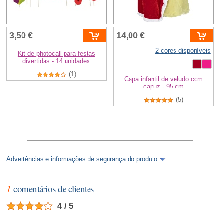
3,50 €
14,00 €
2 cores disponíveis
Kit de photocall para festas
divertidas - 14 unidades
(1)
Capa infantil de veludo com
capuz - 95 cm
(5)
Advertências e informações de segurança do produto
1
comentários de clientes
4 / 5