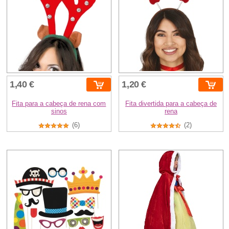
1,40 €
1,20 €
Fita para a cabeça de rena com
Fita divertida para a cabeça de
sinos
rena
(6)
(2)