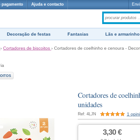
e pagamento
Ajuda e contacto
Envi
Decoração de festas
Fantasias
Lãs e armarinho
›
Cortadores de biscoitos
›
Cortadores de coelhinho e cenoura - Decor
ria
OITOS
Cortadores de coelhin
unidades
1 opin
Ref: 4LJN
3,30 €