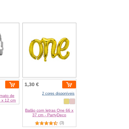
1,30 €
2 cores disponíveis
rmato de
6 x 12 cm
Balão com letras One 66 x
37 cm - PartyDeco
(3)