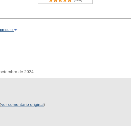
 produto
setembro de 2024
(
ver comentário original
)