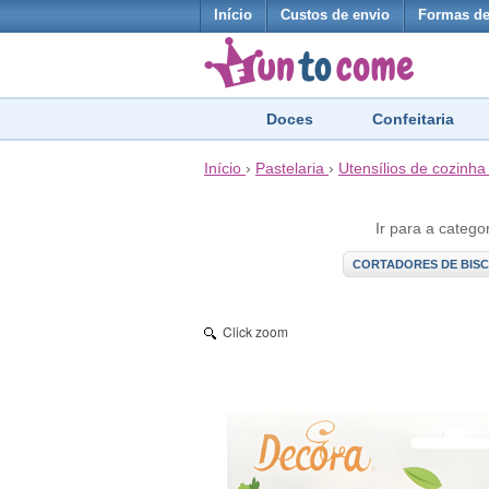
Início
Custos de envio
Formas d
Doces
Confeitaria
Início
›
Pastelaria
›
Utensílios de cozinha
Ir para a catego
CORTADORES DE BISC
Click zoom