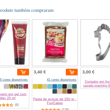
 produto também compraram
3,40 €
3,00 €
5 cores disponíveis
41 cores disponíveis
Cortador em fo
cavalo-marinho 
agem em gel com
itter 20 ml
Pasta de açúcar de 250 gr -
FunCakes
(6)
(126)