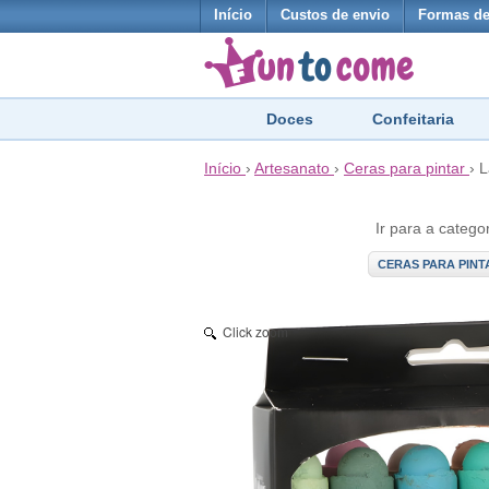
Início
Custos de envio
Formas d
Doces
Confeitaria
Início
›
Artesanato
›
Ceras para pintar
›
L
Ir para a catego
CERAS PARA PINT
Click zoom