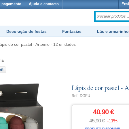
e pagamento
Ajuda e contacto
Envi
Decoração de festas
Fantasias
Lãs e armarinho
ápis de cor pastel - Artemio - 12 unidades
ria
AR
Lápis de cor pastel - 
Ref: DGFU
40,90 €
45,90 €
-11%
PRODUTO DISPONÍVEL