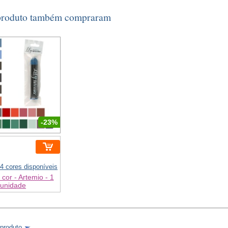
 produto também compraram
-23%
4 cores disponíveis
 cor - Artemio - 1
unidade
 produto