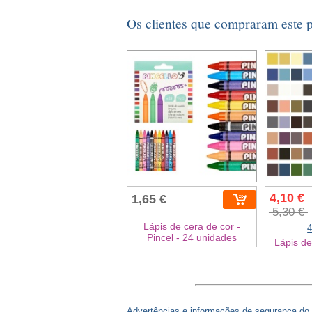
Os clientes que compraram este
4,10 €
1,65 €
5,30 €
Lápis de cera de cor -
4
Pincel - 24 unidades
Lápis de
Advertências e informações de segurança do