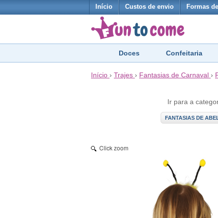
Início
Custos de envio
Formas d
Doces
Confeitaria
Início
›
Trajes
›
Fantasias de Carnaval
›
Ir para a catego
FANTASIAS DE ABE
Click zoom