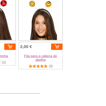
2,00 €
aninha
Fita para a cabeça de
abelha
(1)
(3)