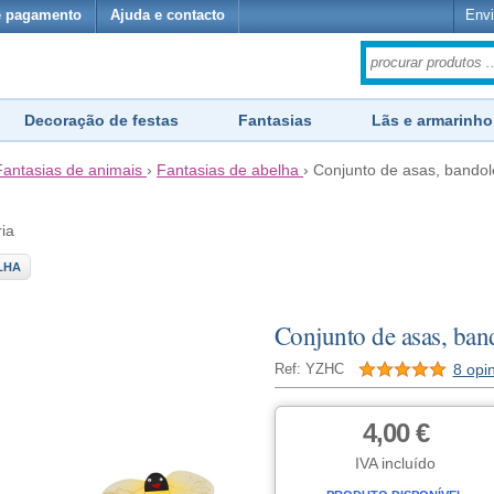
e pagamento
Ajuda e contacto
Envi
Decoração de festas
Fantasias
Lãs e armarinho
Fantasias de animais
›
Fantasias de abelha
›
Conjunto de asas, bandol
ria
LHA
Conjunto de asas, band
8 opi
Ref: YZHC
4,00 €
IVA incluído