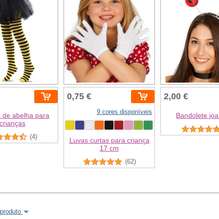
0,75 €
2,00 €
9 cores disponíveis
s de abelha para
Bandolete jo
crianças
(4)
Luvas curtas para criança
17 cm
(62)
 produto