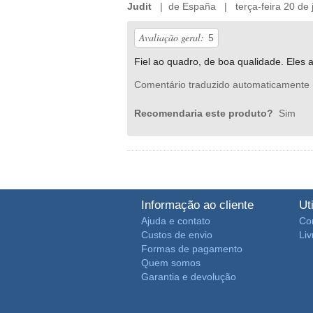
Judit
| de España | terça-feira 20 de j
Avaliação geral:
5
Fiel ao quadro, de boa qualidade. Eles 
Comentário traduzido automaticamente 
Recomendaria este produto?
Sim
Informação ao cliente
Ut
Ajuda e contato
Co
Custos de envio
Li
Formas de pagamento
Quem somos
Garantia e devolução