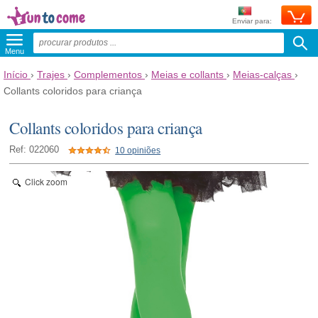
Enviar para:
Menu
Início
›
Trajes
›
Complementos
›
Meias e collants
›
Meias-calças
›
Collants coloridos para criança
Collants coloridos para criança
Ref: 022060
10 opiniões
Click zoom