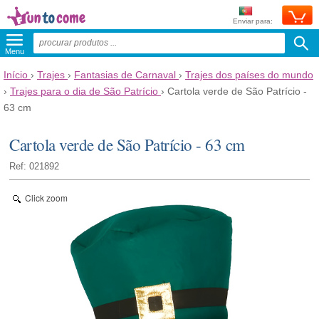
Enviar para:
Menu
Início
›
Trajes
›
Fantasias de Carnaval
›
Trajes dos países do mundo
›
Trajes para o dia de São Patrício
›
Cartola verde de São Patrício -
63 cm
Cartola verde de São Patrício - 63 cm
Ref: 021892
Click zoom