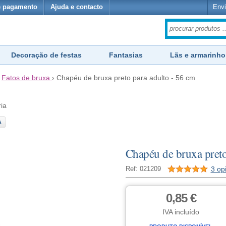
e pagamento
Ajuda e contacto
Envi
Decoração de festas
Fantasias
Lãs e armarinho
›
Fatos de bruxa
›
Chapéu de bruxa preto para adulto - 56 cm
ria
A
Chapéu de bruxa preto
3 op
Ref: 021209
0,85 €
IVA incluído