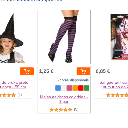
1,25 €
0,85 €
6 cores disponíveis
 de bruxa preto
Sangue artificial
riança - 55 cm
num tubo de 
(4)
Meias às riscas coloridas -
1 par
(5)