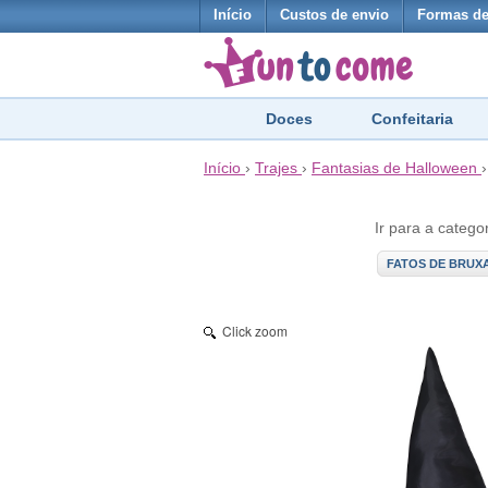
Início
Custos de envio
Formas d
Doces
Confeitaria
Início
›
Trajes
›
Fantasias de Halloween
Ir para a catego
FATOS DE BRUX
Click zoom