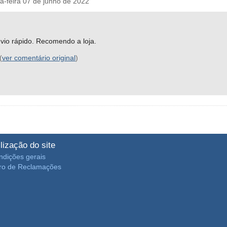
feira 07 de junho de 2022
nvio rápido. Recomendo a loja.
(
ver comentário original
)
ilização do site
ndições gerais
vro de Reclamações