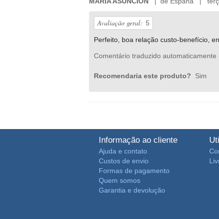
MARIA ASUNCION
| de España | terça-
Avaliação geral:
5
Perfeito, boa relação custo-benefício, e
Comentário traduzido automaticamente 
Recomendaria este produto?
Sim
Informação ao cliente
Ut
Ajuda e contato
Co
Custos de envio
Li
Formas de pagamento
Quem somos
Garantia e devolução