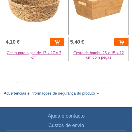
4,10 €
5,40 €
Cesto para algas de 17 x 17 x 7
Cesto de bambu 25 x 15 x 12
cm
cm com pegas
Advertências e informações de segurança do produto
Ajuda e contacto
Custos de envio