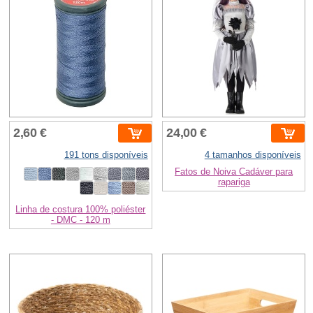
2,60 €
24,00 €
191 tons disponíveis
4 tamanhos disponíveis
Fatos de Noiva Cadáver para
rapariga
Linha de costura 100% poliéster
- DMC - 120 m