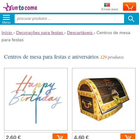
Enviar para:
Menu
Início
›
Decorações para festas
›
Descartáveis
›
Centros de mesa
para festas
Centros de mesa para festas e aniversários
129
produtos
2,60 €
4,60 €