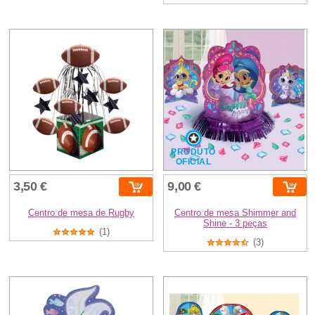
PRODUTO
OFICIAL
3,50 €
9,00 €
Centro de mesa de Rugby
Centro de mesa Shimmer and
Shine - 3 peças
(1)
(3)