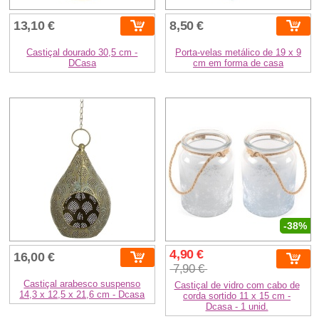
13,10 €
8,50 €
Castiçal dourado 30,5 cm -
Porta-velas metálico de 19 x 9
DCasa
cm em forma de casa
-38%
4,90 €
16,00 €
7,90 €
Castiçal arabesco suspenso
Castiçal de vidro com cabo de
14,3 x 12,5 x 21,6 cm - Dcasa
corda sortido 11 x 15 cm -
Dcasa - 1 unid.