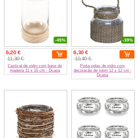
-45%
-39%
6,20 €
6,30 €
11,30 €
10,40 €
Castiçal de vidro com base de
Porta-velas de vidro com
madeira 11 x 15 cm - Dcasa
decoração de rotim 12 x 12 cm -
Dcasa