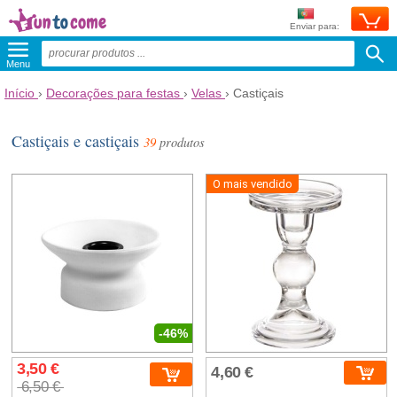
Enviar para:
Menu
Início
›
Decorações para festas
›
Velas
›
Castiçais
Castiçais e castiçais
39
produtos
O mais vendido
-46%
3,50 €
4,60 €
6,50 €