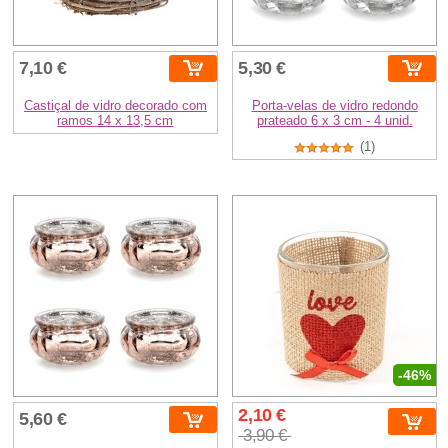
7,10 €
5,30 €
Castiçal de vidro decorado com
Porta-velas de vidro redondo
ramos 14 x 13,5 cm
prateado 6 x 3 cm - 4 unid.
(1)
-46%
2,10 €
5,60 €
3,90 €