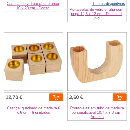
Castiçal de vidro e ráfia branco
1 cores disponíveis
10 x 20 cm - Dcasa
Porta-velas de vidro e ráfia com
pega 12,6 x 12 cm - Dcasa - 1
unid.
12,70 €
3,60 €
Castiçal quadrado de madeira 6
Porta-velas em tubo de madeira
x 6 cm - 6 unidades
personalizável 10,7 x 7,3 cm -
Artemio