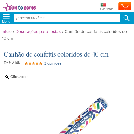
Enviar para:
Menu
Início
›
Decorações para festas
›
Canhão de confettis coloridos de
40 cm
Canhão de confettis coloridos de 40 cm
Ref: AI4K
2 opiniões
Click zoom