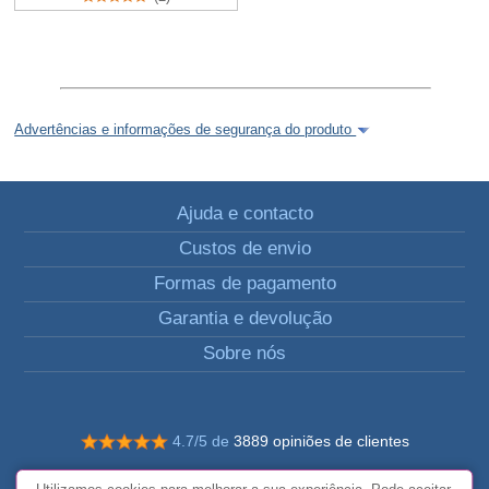
Advertências e informações de segurança do produto
Ajuda e contacto
Custos de envio
Formas de pagamento
Garantia e devolução
Sobre nós
4.7/5 de
3889 opiniões de clientes
© Todos os direitos reservados FunToCome