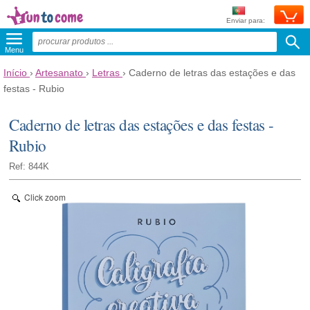
Enviar para:
Menu
Início
›
Artesanato
›
Letras
›
Caderno de letras das estações e das
festas - Rubio
Caderno de letras das estações e das festas -
Rubio
Ref: 844K
Click zoom