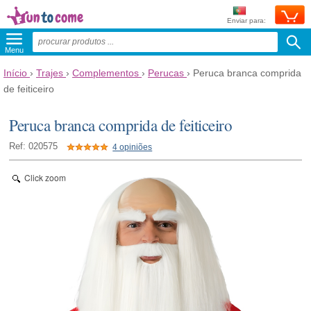
Enviar para:
Menu
Início
›
Trajes
›
Complementos
›
Perucas
›
Peruca branca comprida
de feiticeiro
Peruca branca comprida de feiticeiro
Ref: 020575
4 opiniões
Click zoom