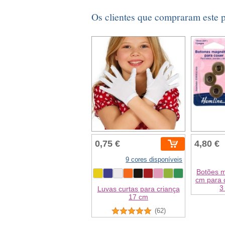
Os clientes que compraram este
0,75 €
4,80 €
9 cores disponíveis
Botões m
cm para c
3
Luvas curtas para criança
17 cm
(62)