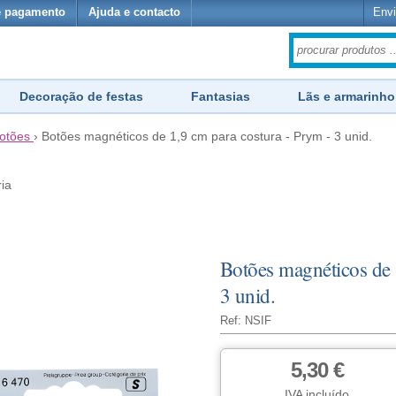
e pagamento
Ajuda e contacto
Envi
Decoração de festas
Fantasias
Lãs e armarinho
otões
›
Botões magnéticos de 1,9 cm para costura - Prym - 3 unid.
ria
Botões magnéticos de 
3 unid.
Ref: NSIF
5,30 €
IVA incluído