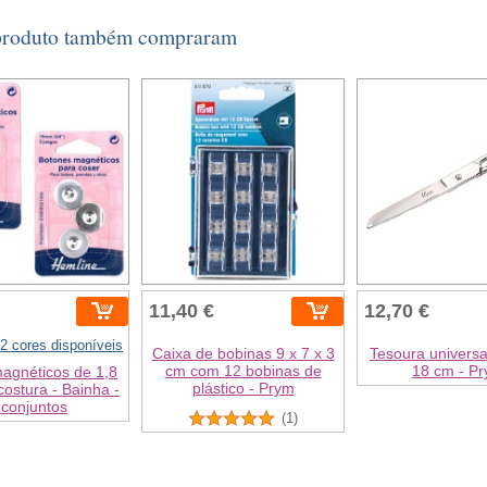
 produto também compraram
11,40 €
12,70 €
2 cores disponíveis
Caixa de bobinas 9 x 7 x 3
Tesoura univers
cm com 12 bobinas de
18 cm - P
agnéticos de 1,8
plástico - Prym
ostura - Bainha -
 conjuntos
(1)