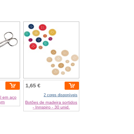
1,65 €
2 cores disponíveis
al em aço
rym
Botões de madeira sortidos
- Innspiro - 30 unid.