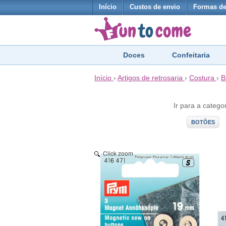
Início
Custos de envio
Formas d
Doces
Confeitaria
Início
›
Artigos de retrosaria
›
Costura
›
B
Ir para a catego
BOTÕES
Click zoom