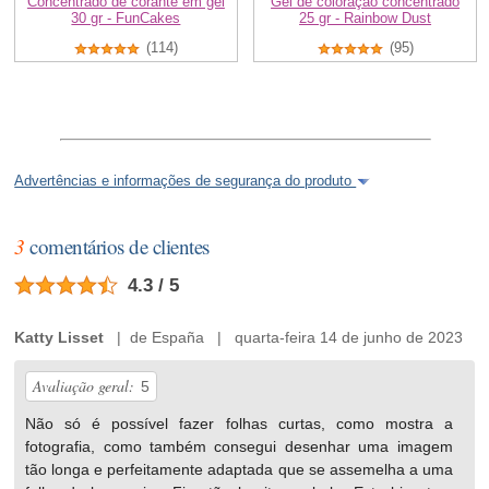
Concentrado de corante em gel
Gel de coloração concentrado
30 gr - FunCakes
25 gr - Rainbow Dust
(114)
(95)
Advertências e informações de segurança do produto
3
comentários de clientes
4.3 / 5
Katty Lisset
| de España | quarta-feira 14 de junho de 2023
Avaliação geral:
5
Não só é possível fazer folhas curtas, como mostra a
fotografia, como também consegui desenhar uma imagem
tão longa e perfeitamente adaptada que se assemelha a uma