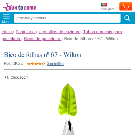
Enviar para:
Menu
Início
›
Pastelaria
›
Utensílios de cozinha
›
Tubos e bocais para
pastelaria
›
Bicos de pasteleiro
›
Bico de folhas nº 67 - Wilton
Bico de folhas nº 67 - Wilton
Ref: DKSD
3 opiniões
Click zoom