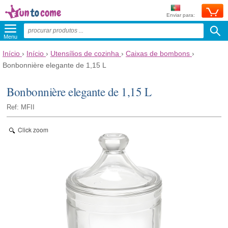
Enviar para:
Menu
Início
›
Início
›
Utensílios de cozinha
›
Caixas de bombons
›
Bonbonnière elegante de 1,15 L
Bonbonnière elegante de 1,15 L
Ref: MFII
Click zoom