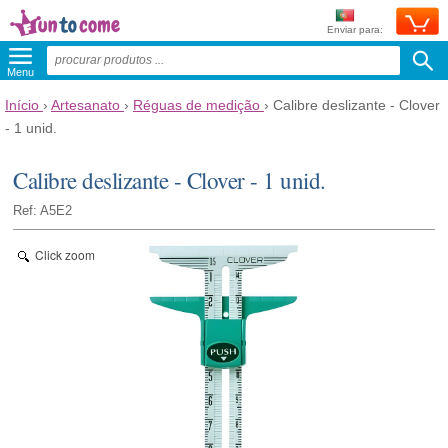
Enviar para:
Menu
Início
›
Artesanato
›
Réguas de medição
›
Calibre deslizante - Clover
- 1 unid.
Calibre deslizante - Clover - 1 unid.
Ref: A5E2
Click zoom