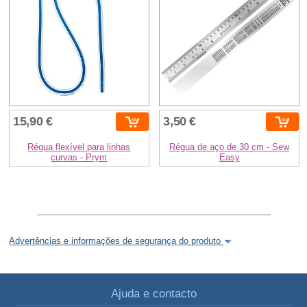
15,90 €
3,50 €
Régua flexível para linhas
Régua de aço de 30 cm - Sew
curvas - Prym
Easy
Advertências e informações de segurança do produto
Ajuda e contacto