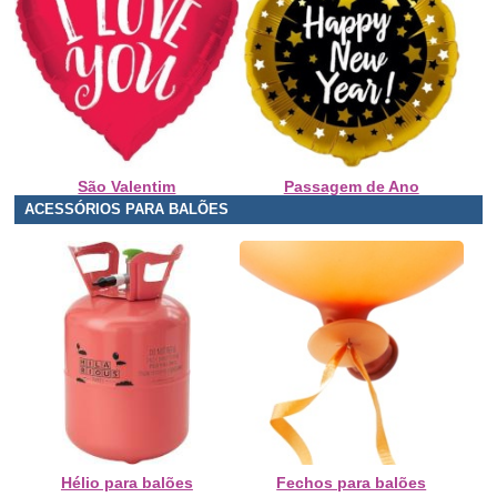
São Valentim
Passagem de Ano
ACESSÓRIOS PARA BALÕES
Hélio para balões
Fechos para balões