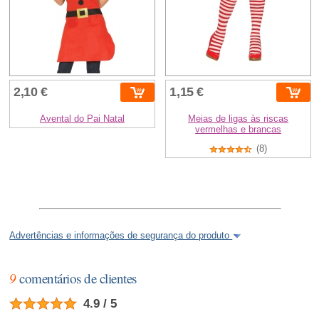
2,10 €
1,15 €
Avental do Pai Natal
Meias de ligas às riscas
vermelhas e brancas
(8)
Advertências e informações de segurança do produto
9
comentários de clientes
4.9 / 5