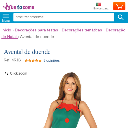
Enviar para:
Menu
Início
›
Decorações para festas
›
Decorações temáticas
›
Decoração
de Natal
›
Avental de duende
Avental de duende
Ref: 4RJB
9 opiniões
Click zoom