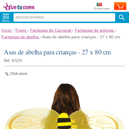
Enviar para:
Menu
Início
›
Trajes
›
Fantasias de Carnaval
›
Fantasias de animais
›
Fantasias de abelha
›
Asas de abelha para crianças - 27 x 80 cm
Asas de abelha para crianças - 27 x 80 cm
Ref: KGZA
Click zoom