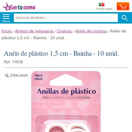
Enviar para:
Menu
Início
›
Artigos de retrosaria
›
Costura
›
Anéis de costura
›
Anéis de
plástico 1,5 cm - Bainha - 10 unid.
Anéis de plástico 1,5 cm - Bainha - 10 unid.
Ref: YWJB
Click zoom