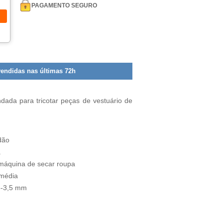
PAGAMENTO SEGURO
vendidas nas últimas 72h
dada para tricotar peças de vestuário de
dão
.
máquina de secar roupa
média
5-3,5 mm