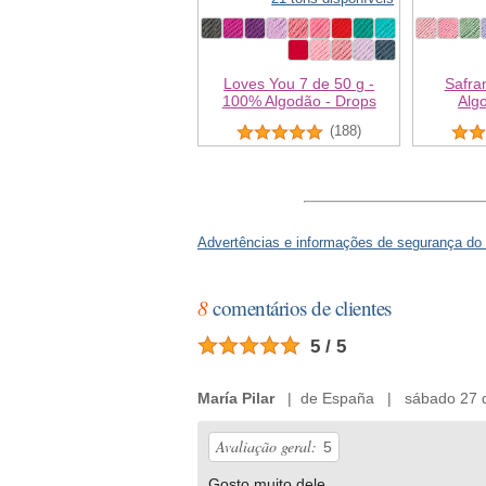
Loves You 7 de 50 g -
Safra
100% Algodão - Drops
Alg
(188)
Advertências e informações de segurança do
8
comentários de clientes
5 / 5
María Pilar
| de España | sábado 27 d
Avaliação geral:
5
Gosto muito dele