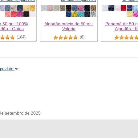
n 50 gr - 100%
Algodão macio de 50 gr -
Panamá de 50 g
odão - Gotas
Valeria
Algodão - K
(104)
(8)
 produto
e setembro de 2025