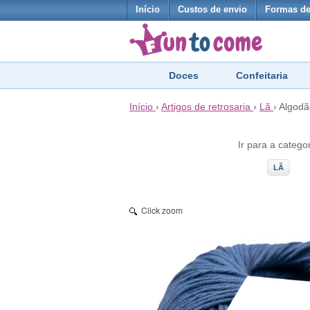
Início
Custos de envio
Formas d
Doces
Confeitaria
Início
›
Artigos de retrosaria
›
Lã
›
Algodã
Ir para a catego
LÃ
Click zoom