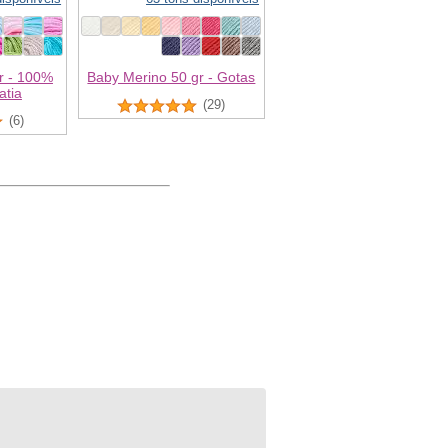
r - 100%
Baby Merino 50 gr - Gotas
atia
(29)
(6)