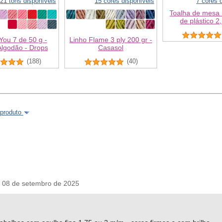
21 tons disponíveis
15 cores disponíveis
7 cores 
Toalha de mesa
de plástico 2
You 7 de 50 g -
Linho Flame 3 ply 200 gr -
lgodão - Drops
Casasol
(188)
(40)
 produto
 08 de setembro de 2025