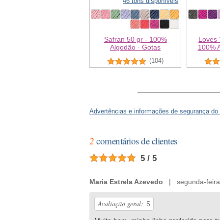
46 tons disponíveis
Safran 50 gr - 100%
Loves 
Algodão - Gotas
100% A
(104)
Advertências e informações de segurança do
2
comentários de clientes
5 / 5
Maria Estrela Azevedo
| segunda-feira
Avaliação geral:
5