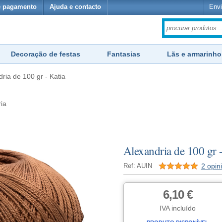
e pagamento
Ajuda e contacto
Envi
Decoração de festas
Fantasias
Lãs e armarinho
ria de 100 gr - Katia
ria
Alexandria de 100 gr -
2 opin
Ref: AUIN
6,10 €
IVA incluído