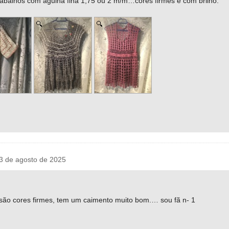
trabalhos com agulha fina 1,75 ou 2 m/m…cores firmes e com brilho.
3 de agosto de 2025
e são cores firmes, tem um caimento muito bom.… sou fã n- 1