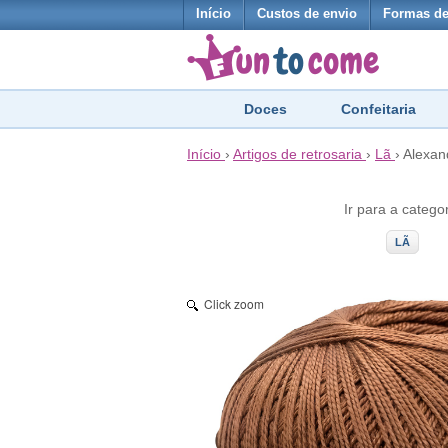
Início
Custos de envio
Formas d
Doces
Confeitaria
Início
›
Artigos de retrosaria
›
Lã
›
Alexand
Ir para a catego
LÃ
Click zoom