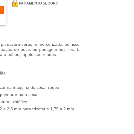
PAGAMENTO SEGURO
 primavera-verão, é mercerizado, por isso
formação de bolas ou penugem nos fios. É
para bebés, tapetes ou rendas.
dão
car na máquina de secar roupa
 pendurar para secar
ura, sintético
 a 2,5 mm para tricotar e 1,75 a 2 mm