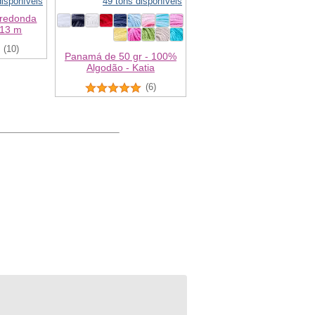
disponíveis
49 tons disponíveis
 redonda
,13 m
(10)
Panamá de 50 gr - 100%
Algodão - Katia
(6)