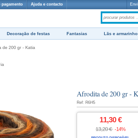
e pagamento
Ajuda e contacto
Envi
Decoração de festas
Fantasias
Lãs e armarinho
a de 200 gr - Katia
ria
Afrodita de 200 gr - K
Ref: R6H5
11,30 €
13,20 €
-14%
PRODUTO DISPONÍVEL