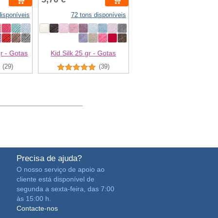
disponíveis
72 tons disponíveis
r - Gotas
Kid Silk 25 gr - Gotas
(29)
(39)
Precisa de ajuda?
O nosso serviço de apoio ao
cliente está disponível de
segunda a sexta-feira, das 7:00
às 15:00 h.
Contacte-nos