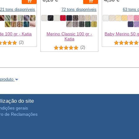
21 tons disponíveis
72 tons disponíveis
63 tons 
de 100 gr - Katia
Merino Classic 100 gr -
Baby Merino 50 g
Katia
(2)
(2)
 produto
ilização do site
ndições gerais
vro de Reclamações