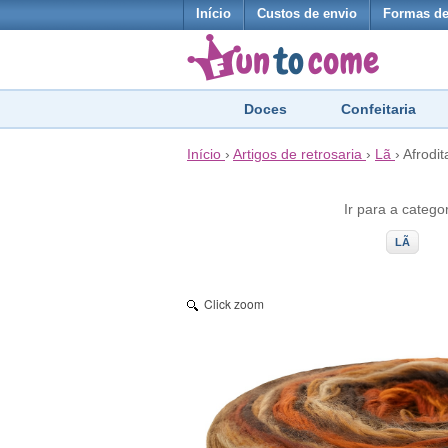
Início
Custos de envio
Formas d
Doces
Confeitaria
Início
›
Artigos de retrosaria
›
Lã
›
Afrodit
Ir para a catego
LÃ
Click zoom