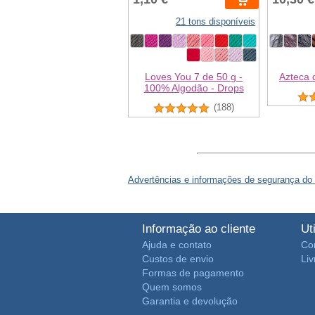
21 tons disponíveis
Loves You 7 de 50 g -
Azteca 
100% Algodão - Drops
(188)
Advertências e informações de segurança do
Informação ao cliente
Ut
Ajuda e contato
Co
Custos de envio
Li
Formas de pagamento
Quem somos
Garantia e devolução