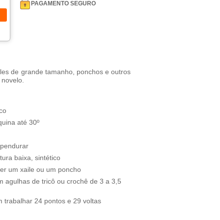
PAGAMENTO SEGURO
ailes de grande tamanho, ponchos e outros
 novelo.
co
uina até 30º
 pendurar
ura baixa, sintético
er um xaile ou um poncho
m agulhas de tricô ou crochê de 3 a 3,5
trabalhar 24 pontos e 29 voltas