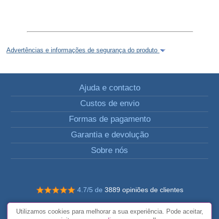
Advertências e informações de segurança do produto
Ajuda e contacto
Custos de envio
Formas de pagamento
Garantia e devolução
Sobre nós
4.7/5 de
3889 opiniões de clientes
© Todos os direitos reservados FunToCome
Utilizamos cookies para melhorar a sua experiência. Pode aceitar,
Termos e condições gerais